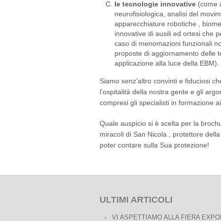
le tecnologie innovative
(come a
neurofisiologica, analisi del movime
apparecchiature robotiche , biome
innovative di ausili ed ortesi che
caso di menomazioni funzionali n
proposte di aggiornamento delle te
applicazione alla luce della EBM).
Siamo senz’altro convinti e fiduciosi ch
l’ospitalità della nostra gente e gli argo
compresi gli specialisti in formazione a
Quale auspicio si è scelta per la broch
miracoli di San Nicola , protettore della c
poter contare sulla Sua protezione!
ULTIMI ARTICOLI
VI ASPETTIAMO ALLA FIERA EXPO