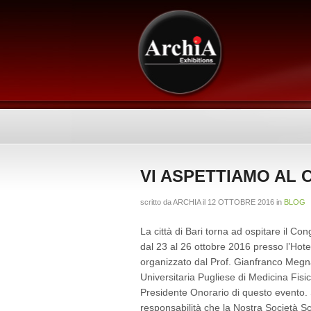
VI ASPETTIAMO AL
scritto da
ARCHIA
il
12 OTTOBRE 2016
in
BLOG
La città di Bari torna ad ospitare il 
dal 23 al 26 ottobre 2016 presso l’Hot
organizzato dal Prof. Gianfranco Megna
Universitaria Pugliese di Medicina Fisic
Presidente Onorario di questo evento.
responsabilità che la Nostra Società Sc