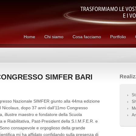
Home
Chi siamo
Cosa facciamo
Portfolio
 CONGRESSO SIMFER BARI
Reali
St
Congresso Nazionale SIMFER giunto alla 44ma edizione
Sh
el Nicolaus, dopo 37 anni dall’11mo Congresso
Mo
, illustre maestro e fondatore della Scuola
Ar
a e Riabilitativa, Past-President della S.I.M.F.E.R. e
 Sono consapevole e orgoglioso della grande
ientifica mi ha affidato confidando sulla presenza di