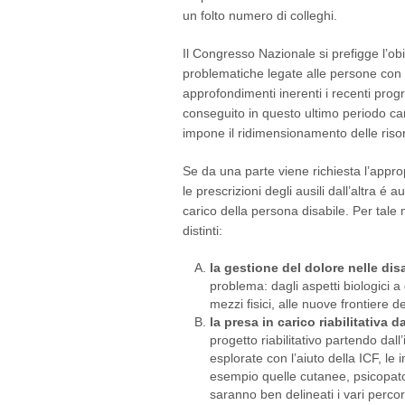
un folto numero di colleghi.
Il Congresso Nazionale si prefigge l’obi
problematiche legate alle persone con di
approfondimenti inerenti i recenti progr
conseguito in questo ultimo periodo ca
impone il ridimensionamento delle risor
Se da una parte viene richiesta l’approp
le prescrizioni degli ausili dall’altra 
carico della persona disabile. Per tale
distinti:
la gestione del dolore nelle disa
problema: dagli aspetti biologici a 
mezzi fisici, alle nuove frontiere de
la presa in carico riabilitativa d
progetto riabilitativo partendo dall
esplorate con l’aiuto della ICF, l
esempio quelle cutanee, psicopatolog
saranno ben delineati i vari percors