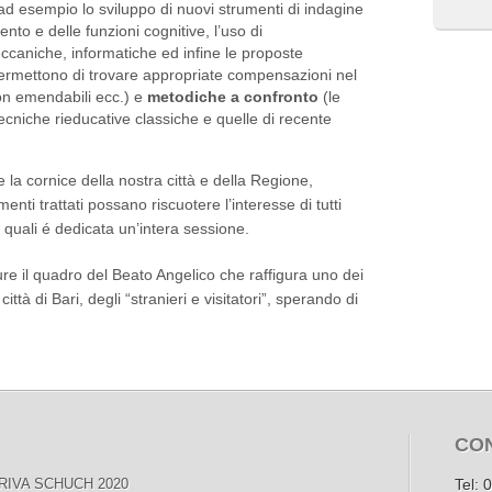
d esempio lo sviluppo di nuovi strumenti di indagine
nto e delle funzioni cognitive, l’uso di
ccaniche, informatiche ed infine le proposte
 permettono di trovare appropriate compensazioni nel
on emendabili ecc.) e
metodiche a confronto
(le
cniche rieducative classiche e quelle di recente
e la cornice della nostra città e della Regione,
menti trattati possano riscuotere l’interesse di tutti
i quali é dedicata un’intera sessione.
ure il quadro del Beato Angelico che raffigura uno dei
ittà di Bari, degli “stranieri e visitatori”, sperando di
CO
RIVA SCHUCH 2020
Tel: 