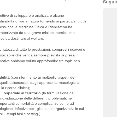
Segui
ettivo di sviluppare e analizzare alcune
sabilità di varia natura fornendo ai partecipanti utili
essi che la Medicina Fisica e Riabilitativa ha
ratterizzato da una grave crisi economica che
se da destinare al welfare.
riatezza di tutte le prestazioni, compresi i ricoveri e
é auspicabile che venga sempre prevista la presa in
 motivo abbiamo voluto approfondire tre topic ben
bilità
(con riferimento ai molteplici aspetti del
quelli psicosociali, dagli approcci farmacologici ai
lla ricerca clinica);
all’ospedale al territorio
(la formulazione del
’individuazione delle differenti problematiche
e importanti comorbilità e complicanze come ad
iche, infettive etc., gli aspetti organizzativi in cui
i – tempi fasi e setting-);